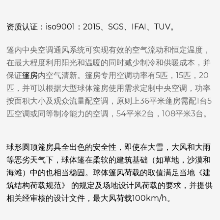
资质认证：iso9001：2015、SGS、IFAI、TUV。
篷内中央空调通风系统可实现有效的空气流动和恒定温度，
在最大程度利用阳光和温暖的同时减少制冷和供暖成本，并
保证
篷房
内空气清新。
篷房专用空调功率有5匹，15匹，20
匹，并可以根据大型球体篷房使用需求定制中央空调，功率
按面积大小及观众流量配空调，原则上36平米蓬房需配1台5
匹空调或同等制冷能力的空调，54平米2台，108平米3台。
球形圆顶篷房具全出色的安全性，
即使在大雪，大风和大雨
等恶劣天气下，
球体篷在柔软的建筑基础（如草地，沙漠和
海滩）中的也相当稳固。球体篷
风荷载的取值满足当地《建
筑结构荷载规范》 的规定及场地设计风荷载的要求，并提供
相关经审核的设计文件
，最大风荷载100km/h。