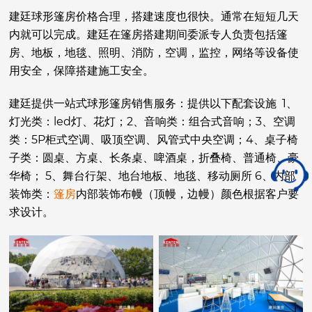
建廷球形篷房价格合理，搭建速度也很快。通常在短短几天
内就可以完成。
建廷在篷房搭建期间委派专人负责包括篷
房、地板，地毯、照明、消防，空调，监控，网络等设备使
用安全，保障搭建施工安全。
建廷提供一站式球形篷房销售服务：提供以下配套设施 1、
灯光类：led灯、花灯；2、音响类：组合式音响；3、空调
类：5P柜式空调、吸顶空调、风管式中央空调；4、桌子椅
子类：圆桌、方桌、长条桌、啤酒桌，折叠椅、普通椅、豪
华椅； 5、舞台行架、地台地板、地毯、移动厕所 6、内部
装饰类：
篷房
内部装饰布幔（顶幔，边幔）颜色根据客户要
求设计。