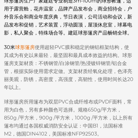
球形篷房生产厂家建廷专业制造3m-100m的球形帐篷，适
用于露营舱，花卉温室，品牌产品发布会，商业招待会，户
外音乐会和商业年度庆典，节日表演，公司活动和会议，新
品发布和促销，艺术装置，浮动圆顶，屋顶休息室，球幕电
影，私人聚会，特殊场合等。建廷球形篷房产品畅销全球。
30米
球形篷房
使用超轻PVC膜和稳定的钢铝框架结构，使
其成为有史以来最轻，最坚固和最具成本效益的结构。
球形
篷房支架材质：不锈钢管/白涂钢管/热浸镀锌钢管/铝合金
管，根据实际使用需求定做。支架材质经氧化处理，色泽亮
丽美观，防锈，高密度，高强度，高韧性，使用时间长达20
年以上。
球形篷房所用篷布为双层PVC合成纤维布或PVDF面料，常
用为白色，另有多种颜色可选择。规格650g/平方米，
850g /平方米，900g /平方米，1000g /平方米，以上所有
篷布均通过各国权威消防安全认证：
中国B1，法国标准
M2，德国DIN4102，美国标准NFP92503。