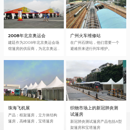
2008年北京奥运会
广州火车维修站
建廷作为2008年北京奥运会场
在广州石牌站，他们需要一个
馆篷房的供应商，为北京奥运
避难所来进行列车维护。
会提供了各种规格和颜色的安
全篷房
珠海飞机展
织物市场上的新冠肺炎测
试篷房
产品：框架篷房，立方体结构
篷房，高峰篷房，宝塔篷房
新冠肺炎测试篷房产品包括A型
架篷房和宝塔篷房