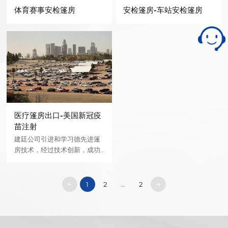
体育赛事安检篷房
安检篷房-车站安检篷房
医疗篷房出口-美国新冠疫
苗注射
建廷公司引进和学习德先进篷
房技术，经过技术创新，成功
研发新一代铝合金篷房,出口美
国，用于新冠疫苗注射临时设
施。
1
2
...
2