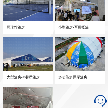
网球馆篷房
小型篷房-军用帐篷
大型篷房-B餐厅篷房
多功能多拱形篷房