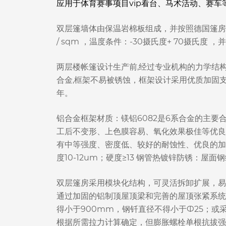
应用于体育赛事项目vip看台、马术活动、赛车
双层篷墙体由保温岩棉板组成，并按照德国篷房技
/ sqm ，温度条件：-30摄氏度+ 70摄氏度
两层楼帐篷设计生产前,经过专业机构的力学结
合金,框架不易被锈蚀，框架设计采用优质加固
年。
铝合金框架材质：镁铝6082是6系合金的主要
工后不变形、上色膜容易、氧化效果极佳等优良特点
有中等强度、密度低、较好的耐蚀性、优良的加
度10-12um；硬度≥13 钢管热镀锌防锈：屋
双层篷房采用模块化结构，可灵活拆卸扩展，易
通过加固的铝制顶屋顶梁和完善的屋顶张紧系统，
得小于900mm，钢钎直径不得小于Ф25；或
根据所需拉力计算确定，但膨胀螺栓单根抗拔强度