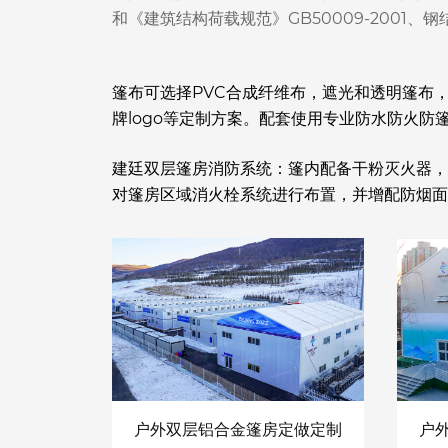
和《建筑结构荷载规范》GB50009-2001、钢结
篷布可选择PVC合成纤维布，遮光和透明篷布，规
牌logo等定制方案。配套使用专业防水防火
建廷双层篷房消防系统：篷内配备干粉灭火器，
对篷房区域消火栓系统进行布置，并增配防烟面
户外双层铝合金篷房定做定制
户