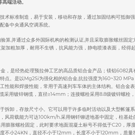
等高端活动。
术标准制造，易于安装，移动和存放，通过加固结构可抵御强风和降
 ，并配备中央通风空调系统。
构验算,并通过众多外国际机构的检测认证,并且采取膨胀螺丝固
支架加粗加厚，耐用不生锈，抗风能力强，静电喷漆表面，经得起
合金，是经热处理预拉伸工艺的高品质铝合金产品；镁铝6082
。是以Mg2Si为强化相的铝合金,抗拉强度为160~320 M
工性能和焊接性能，常用于高速列车车体的主体结构。铝合金表
面钢缆采用镀锌钢缆，直径≥14mm；连接螺栓采用8.8级镀锌螺栓，
于拆卸，存放尺寸小。它可以用于许多临时活动以及大型帐篷系
风荷载能力可达100km/h.采用钢钎铆进地基中固定，柱基处的
采用膨胀螺栓固定，此时要求地面混凝土标号不得低于C20，厚
不小24KN，直径不小于12mm，长度不小于120mm，质