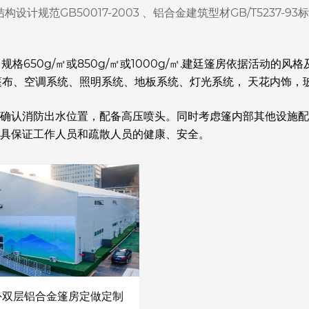
构设计规范GB50017-2003 、铝合金建筑型材GB/T5237-9
格650g/㎡或850g/㎡或1000g/㎡.建廷篷房依据活动的
防篷布、空调系统、照明系统、地板系统、灯光系统， 天花内饰
确认消防出水位置，配备高压喷头。同时考虑篷内部其他设施配
具保证工作人员和疏散人员的健康、安全。
外双层铝合金篷房定做定制