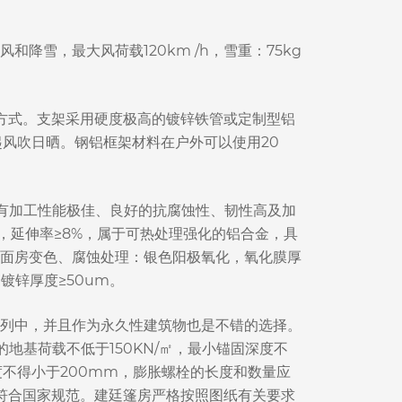
雪，最大风荷载120km /h，雪重：75kg
定方式。支架采用硬度极高的镀锌铁管或定制型铝
风吹日晒。钢铝框架材料在户外可以使用20
具有加工性能极佳、良好的抗腐蚀性、韧性高及加
Pa，延伸率≥8%，属于可热处理强化的铝合金，具
面房变色、腐蚀处理：银色阳极氧化，氧化膜厚
镀锌厚度≥50um。
列中，并且作为永久性建筑物也是不错的选择。
地基荷载不低于150KN/㎡，最小锚固深度不
度不得小于200mm，膨胀螺栓的长度和数量应
量符合国家规范。建廷篷房严格按照图纸有关要求