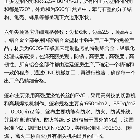
正多边形内角和公式S=180°·(n-2)，所有的正六边形的内角
和都是720°，外角和为360°自然界中，苯与石墨的分子结
构、龟壳、蜂巢等都呈现正六边形形状。
六角尖顶篷房详细规格参数：边长6米，边高2.5 ，顶高4.5
。铝合金全部采用国家铝合金型材十强生产厂生产的免检产
品，材质为6005-T6或其它定制型号的特制铝合金，经氧化
处理或氟碳漆，色泽亮丽美观，防锈，高密度，高强度，高
韧性。所有铝合金部件都由建廷篷房生产厂确定一个精确和
一致的程序，通过CNC机械加工，再进行检验，确保每一个
出厂产品精细合格。
篷布:主要采用高强度涤纶长丝的PVC，采用高科技的切割机
和高频焊接机制作。篷布规格主要有:650g/m2 、850g/m2
、1000g/m2 等。篷布主要功能有防水、防火、防紫外线、
并且有自洁功能。防火等级: B1级(相当于国外的M2) ，法国
标准 M2，德国B1/DIN75200，美国标准NFP92503。(难
燃， 离火三秒自灭)具有相关机构出具的证书。