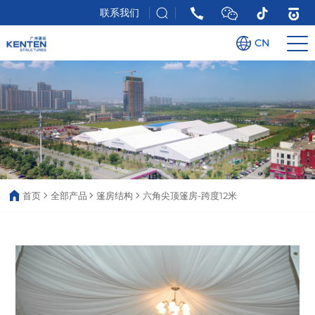
联系我们
CN
首页
全部产品
篷房结构
六角尖顶篷房-跨度12米