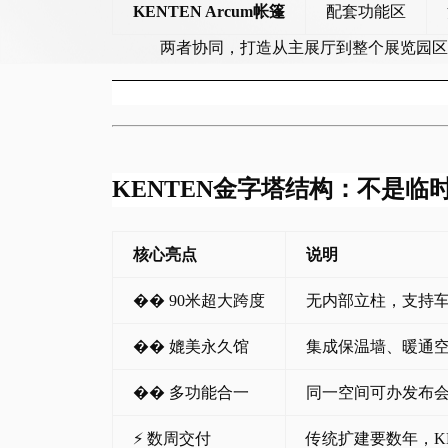
KENTEN Arcum帐篷
配套功能区
两者协同，打造从主展厅到整个展览园区
KENTEN金字塔结构：不是临
核心亮点
说明
��
️ 90米超大跨度
无内部立柱，支持
��
媲美永久馆
集成保温墙、暖通
��
多功能合一
同一空间可办发布
⚡ 数周交付
传统扩建要数年，
K