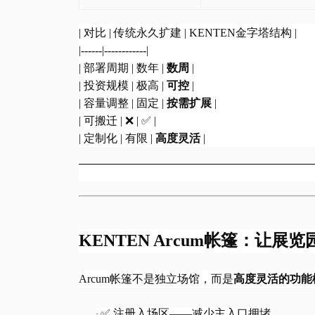
| 对比 | 传统永久扩建 | KENTEN金字塔结构 |
|------|------------|
| 部署周期 | 数年 |
数周
|
| 投资规模 | 极高 |
可控
|
| 容量调整 | 固定 |
按需扩展
|
| 可搬迁 | ❌ | ✅ |
| 定制化 | 有限 |
高度灵活
|
KENTEN Arcum帐篷：让
Arcum帐篷不是独立场馆，而是
高度灵活的功能
✅ 注册入场区——减少主入口拥堵
·