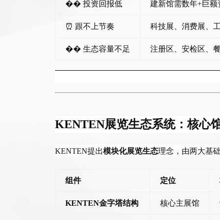
��
投资回报低
建新馆需数年
+巨
⏰ 跟不上节奏
科技展、消费展、
��
生态容量不足
注册区、安检区、
KENTEN展览生态系统：核心
KENTEN提出
模块化展览生态
理念，由两大基
组件
定位
KENTEN金字塔结构
核心主展馆