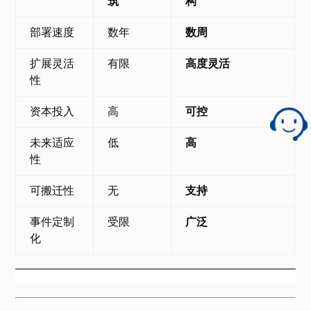
筑
构
部署速度
数年
数周
扩展灵活
有限
高度灵活
性
资本投入
高
可控
未来适应
低
高
性
可搬迁性
无
支持
事件定制
受限
广泛
化